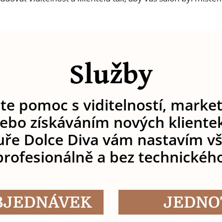
Služby
te pomoc s viditelností, marke
ebo získáváním nových kliente
ře Dolce Diva vám nastavím vš
profesionálně a bez technickéh
OBJEDNÁVEK
JEDNO