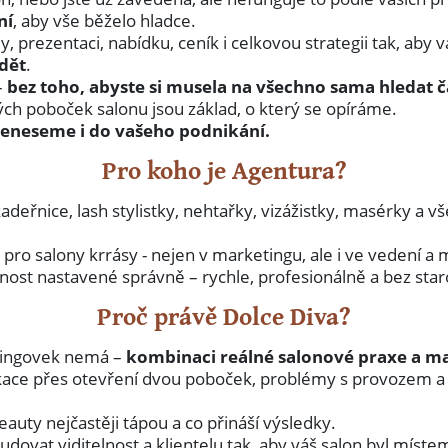
ní
, aby vše běželo hladce.
prezentaci, nabídku, ceník i celkovou strategii tak, aby v
idět
.
–
bez toho, abyste si musela na všechno sama hledat č
h poboček salonu jsou základ, o který se opíráme.
eneseme i do vašeho podnikání.
Pro koho je Agentura?
deřnice, lash stylistky, nehtařky, vizážistky, masérky a v
 pro salony krrásy - nejen v marketingu, ale i ve vedení 
telnost nastavené správně – rychle, profesionálně a bez star
Proč právě Dolce Diva?
etingovek nemá –
kombinaci reálné salonové praxe a m
ikace přes otevření dvou poboček, problémy s provozem a t
eauty nejčastěji tápou a co přináší výsledky.
t viditelnost a klientelu tak, aby váš salon byl místem, 