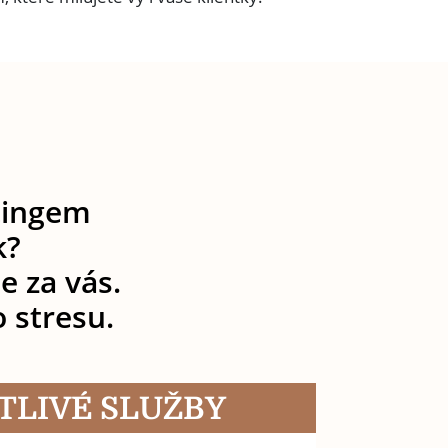
tingem
k?
e za vás.
o stresu.
TLIVÉ SLUŽBY