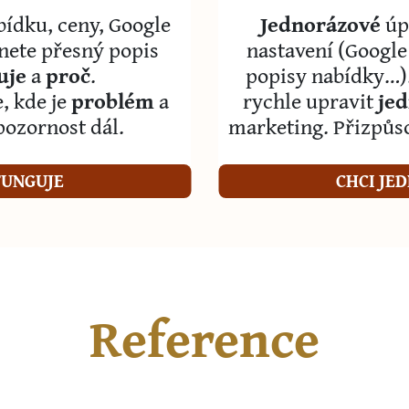
bídku, ceny, Google
Jednorázové
úp
nete přesný popis
nastavení (Google
uje
a
proč
.
popisy nabídky…). 
, kde je
problém
a
rychle upravit
je
pozornost dál.
marketing. Přizpůs
FUNGUJE
CHCI JE
Reference