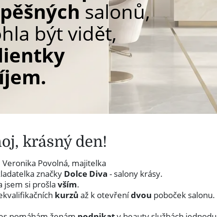
spěšných
salonů,
la být vidět,
lientky
říjem.
oj, krásný den!
 Veronika Povolná, majitelka
kladatelka značky
Dolce Diva
- salony krásy.
 jsem si prošla
vším
.
ekvalifikačních
kurzů
až k otevření
dvou
poboček salonu.
nes pomáhám ženám
podnikat
v beauty službách jednodu