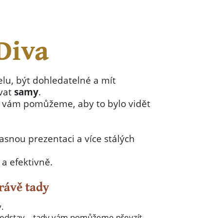
Diva
elu, být dohledatelné a mít
ovat
samy
.
my vám pomůžeme, aby to bylo vidět
asnou prezentaci a více stálých
a efektivně.
právě tady
.
h představ – tady vám pomůžeme převzít