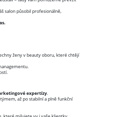
áš salon působil profesionálně,
as.
šechny ženy v beauty oboru, které chtějí
a managementu.
ostí.
arketingové expertízy
.
ýmem, až po stabilní a plně funkční
které milujete vy i vaše klientky.