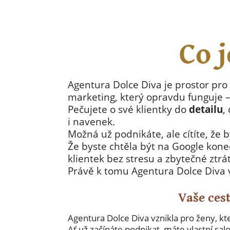
Co 
Agentura Dolce Diva je prostor pro 
marketing, který opravdu funguje 
Pečujete o své klientky do
detailu
,
i navenek.
Možná už podnikáte, ale cítíte, že 
Že byste chtěla být na Google koneč
klientek bez stresu a zbytečné ztrá
Právě k tomu Agentura Dolce Diva
Vaše cest
Agentura Dolce Diva vznikla pro ženy, kt
Ať už začínáte podnikat, máte vlastní sa