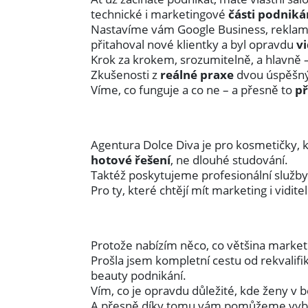
technické i marketingové
části podniká
Nastavíme vám Google Business, reklamy, 
přitahoval nové klientky a byl opravdu
v
Krok za krokem, srozumitelně, a hlavně 
Zkušenosti z
reálné praxe
dvou úspěšnýc
Víme, co funguje a co ne – a přesně to
př
Agentura Dolce Diva je pro kosmetičky, ka
hotové řešení
, ne dlouhé studování.
Taktéž poskytujeme profesionální služby
Pro ty, které chtějí mít marketing i vidi
Protože nabízím něco, co většina mark
Prošla jsem kompletní cestu od rekvalif
beauty podnikání.
Vím, co je opravdu důležité, kde ženy v b
A přesně díky tomu vám pomůžeme vybudova