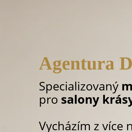
Agentura D
Specializovaný
m
pro
salony krás
Vycházím z více 