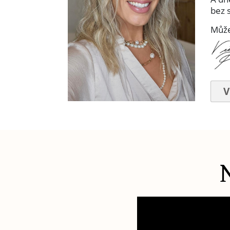
bez 
Může
V