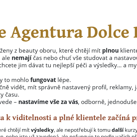
je Agentura Dolce 
ženy z beauty oboru, které chtějí mít
plnou
klient
– ale
nemají
čas nebo chuť vše studovat a nastav
 chcete jim dávat tu nejlepší péči a výsledky… a 
by to mohlo
fungovat
lépe.
ně vidět, mít správně nastavený profil, reklamy, j
ty času.
 vede –
nastavíme vše za vás
, odborně, jednoduše 
a k viditelnosti a plné klientele začíná 
eré chtějí mít
výsledky
, ale nepotřebují k tomu
další
kurzy
lon, nebo jste už zavedená, ale nefunguje to podle vašic