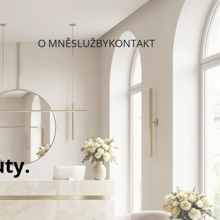
O MNĚ
SLUŽBY
KONTAKT
uty.