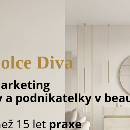
olce Diva
arketing
y a podnikatelky v bea
než 15 let
praxe