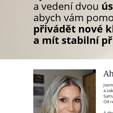
a vedení dvou
ú
abych vám pomoh
přivádět nové k
a mít stabilní p
Ah
Jsem
a za
Sama
Od r
A d