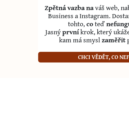
Zpětná vazba na
váš web, na
Business a Instagram. Dosta
tohto,
co
teď
nefung
Jasný
první
krok, který ukáže
kam má smysl
zaměřit
CHCI VĚDĚT, CO NE