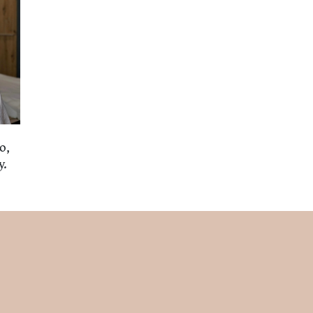
ho,
y.