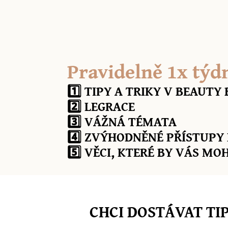
Pravidelně 1x týd
1️⃣ TIPY A TRIKY V BEAUTY
2️⃣ LEGRACE
3️⃣ VÁŽNÁ TÉMATA
4️⃣ ZVÝHODNĚNÉ PŘÍSTUPY
5️⃣ VĚCI, KTERÉ BY VÁS MO
CHCI DOSTÁVAT TI